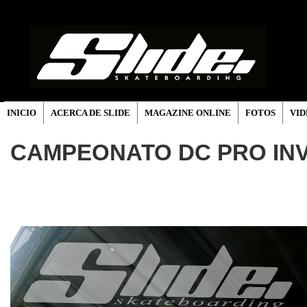
INICIO
ACERCA DE SLIDE
MAGAZINE ONLINE
FOTOS
VID
CAMPEONATO DC PRO INV