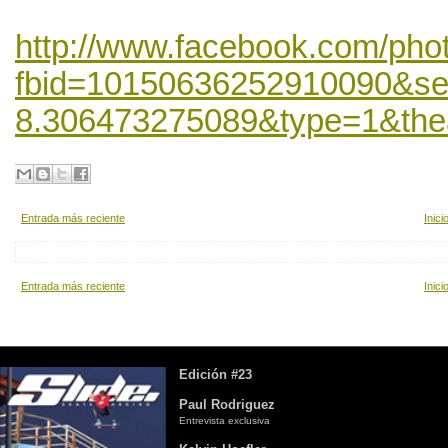
http://www.facebook.com/pho
fbid=10150636252910090&se
8.306473275089&type=1&the
Entrada más reciente
Inici
Entrada más reciente
Inici
Edición #23
Paul Rodriguez
Entrevista exclusiva