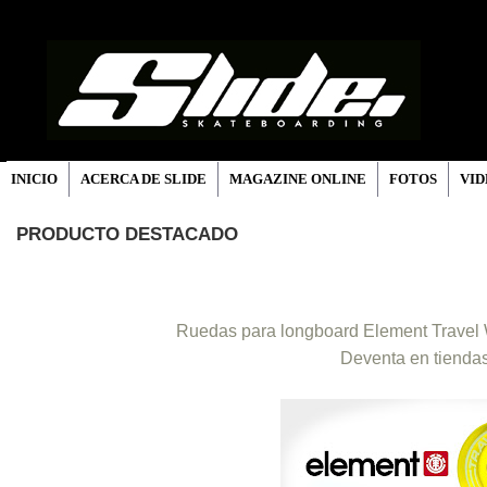
INICIO
ACERCA DE SLIDE
MAGAZINE ONLINE
FOTOS
VID
PRODUCTO DESTACADO
Ruedas para longboard Element Travel 
Deventa en tienda