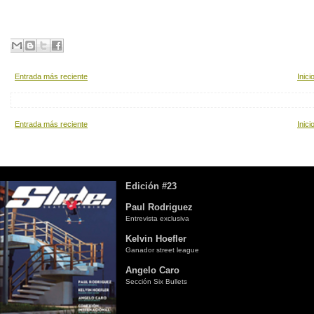
Entrada más reciente
Inici
Entrada más reciente
Inici
Edición #23
Paul Rodriguez
Entrevista exclusiva
Kelvin Hoefler
Ganador street league
Angelo Caro
Sección Six Bullets