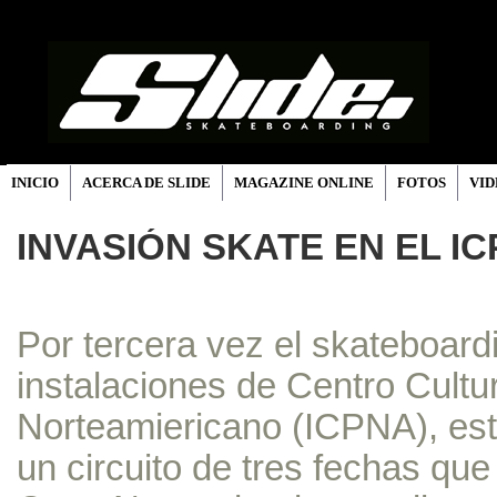
INICIO
ACERCA DE SLIDE
MAGAZINE ONLINE
FOTOS
VID
INVASIÓN SKATE EN EL I
Por tercera vez el skateboard
instalaciones de Centro Cultu
Norteamiericano (ICPNA), est
un circuito de tres fechas que 