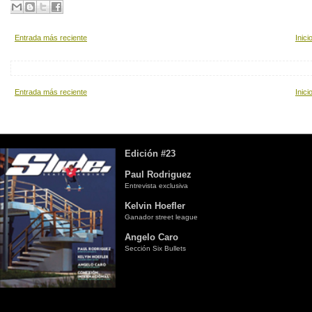
Entrada más reciente
Inici
Entrada más reciente
Inici
Edición #23
Paul Rodriguez
Entrevista exclusiva
Kelvin Hoefler
Ganador street league
Angelo Caro
Sección Six Bullets