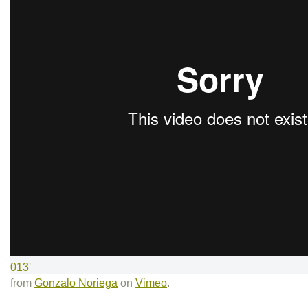
013'
from
Gonzalo Noriega
on
Vimeo
.