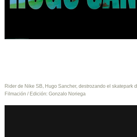
Rider de Nike SB, Hugo Sancher, destrozando el skatepark d
Filmación / Edición: Gonzalo Noriega