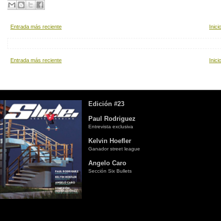
Entrada más reciente
Inici
Entrada más reciente
Inici
Edición #23
Paul Rodriguez
Entrevista exclusiva
Kelvin Hoefler
Ganador street league
Angelo Caro
Sección Six Bullets