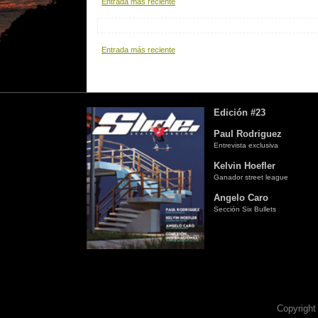
Entrada más reciente
Entrada más reciente
Edición #23
Paul Rodriguez
Entrevista exclusiva
Kelvin Hoefler
Ganador street league
Angelo Caro
Sección Six Bullets
Copyright