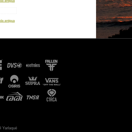
da antigua
da antigua
l Yarlaqué