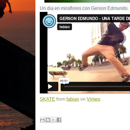
Un dia en miraflores con Gerson Edmundo.
SKATE
from
fabian
on
Vimeo
.