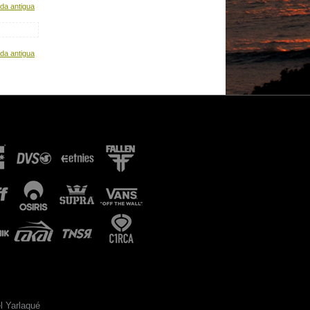
da antigua
da antigua
l Yarlaqué