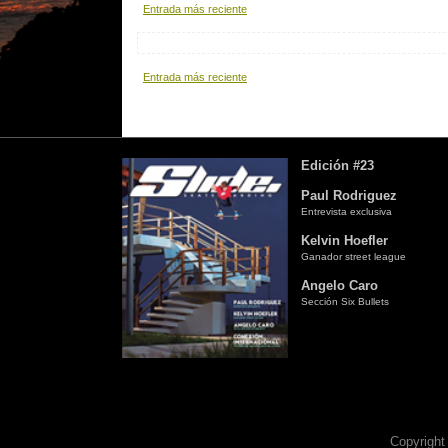
Entrada más reciente
Entrada más reciente
Edición #23
Paul Rodriguez
Entrevista exclusiva
Kelvin Hoefler
Ganador street league
Angelo Caro
Sección Six Bullets
Copyright