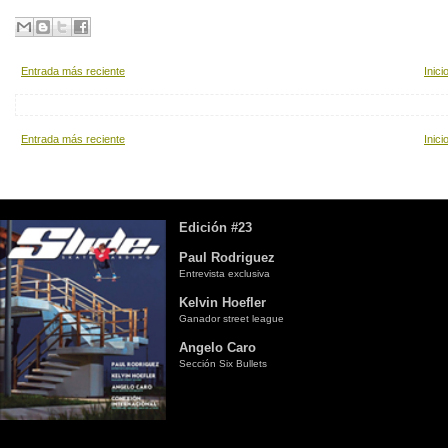
Entrada más reciente
Inici
Entrada más reciente
Inici
Edición #23
Paul Rodriguez
Entrevista exclusiva
Kelvin Hoefler
Ganador street league
Angelo Caro
Sección Six Bullets