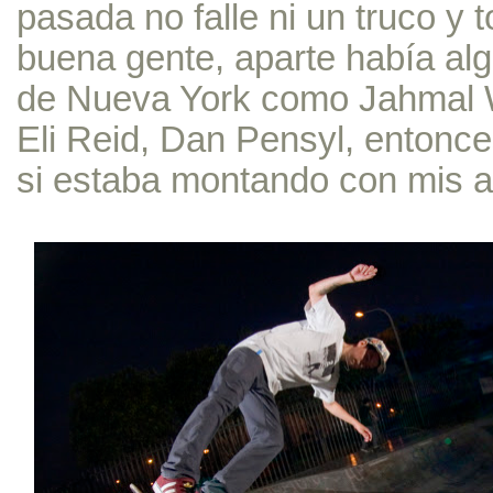
pasada no falle ni un truco y
buena gente, aparte había al
de Nueva York como Jahmal W
Eli Reid, Dan Pensyl, entonce
si estaba montando con mis 