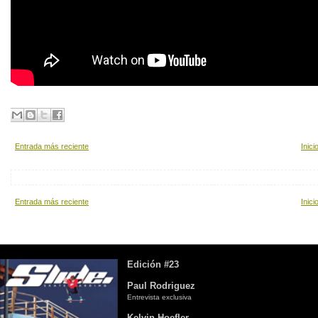
Entrada más reciente
Inici
Entrada más reciente
Inici
Edición #23
Paul Rodriguez
Entrevista exclusiva
Kelvin Hoefler