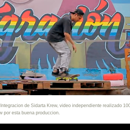
eo Integracion de Sidarta Krew, video independiente realizado 1
ew por esta buena produccion.