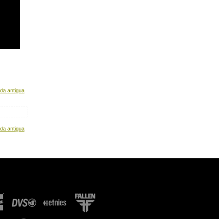
da antigua
da antigua