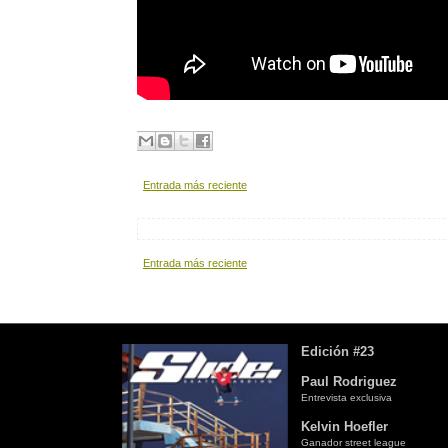
Entrada más reciente
Entrada más reciente
Edición #23
Paul Rodriguez
Entrevista exclusiva
Kelvin Hoefler
Ganador street league