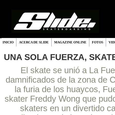
INICIO
ACERCA DE SLIDE
MAGAZINE ONLINE
FOTOS
VID
UNA SOLA FUERZA, SKA
El skate se unió a La Fue
damnificados de la zona de C
la furia de los huaycos, Fue
skater Freddy Wong que pud
skaters en un divertido