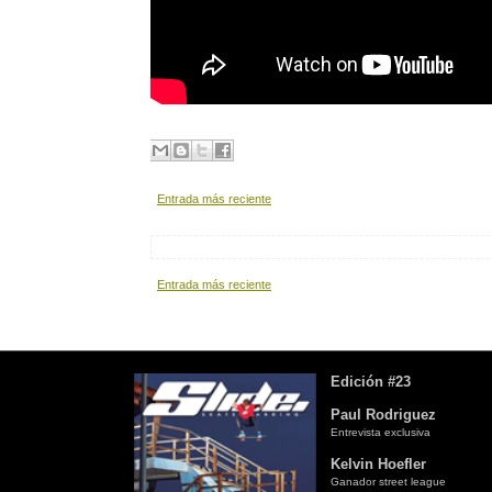
Entrada más reciente
Entrada más reciente
Edición #23
Paul Rodriguez
Entrevista exclusiva
Kelvin Hoefler
Ganador street league