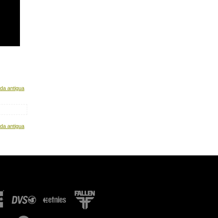
da antigua
da antigua