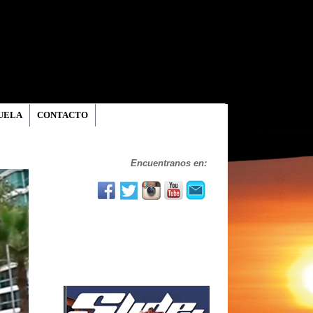
UELA
CONTACTO
Encuentranos en: