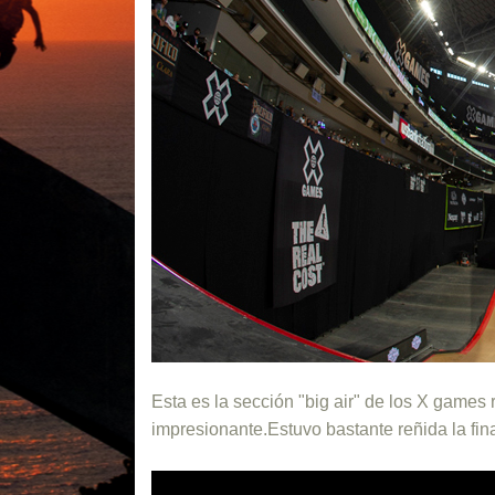
Esta es la sección "big air" de los X games
impresionante.Estuvo bastante reñida la fin