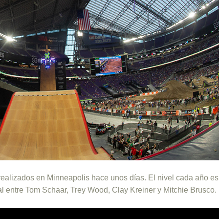
 realizados en Minneapolis hace unos días. El nivel cada año e
al entre Tom Schaar, Trey Wood, Clay Kreiner y Mitchie Brusco.