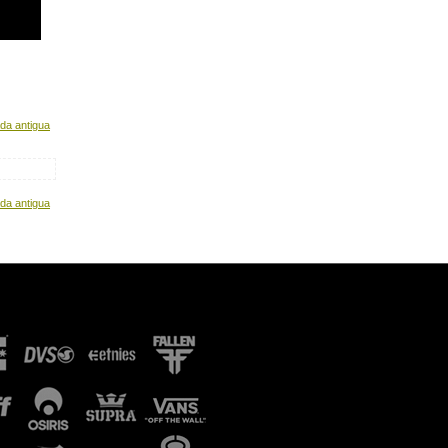
da antigua
da antigua