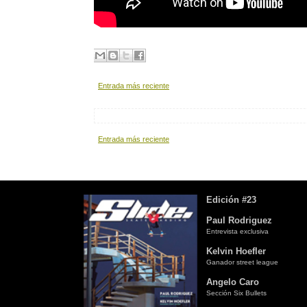
Entrada más reciente
Entrada más reciente
Edición #23
Paul Rodriguez
Entrevista exclusiva
Kelvin Hoefler
Ganador street league
Angelo Caro
Sección Six Bullets