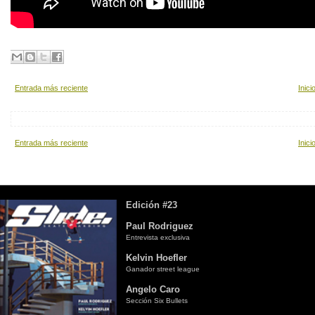
Entrada más reciente
Inici
Entrada más reciente
Inici
Edición #23
Paul Rodriguez
Entrevista exclusiva
Kelvin Hoefler
Ganador street league
Angelo Caro
Sección Six Bullets