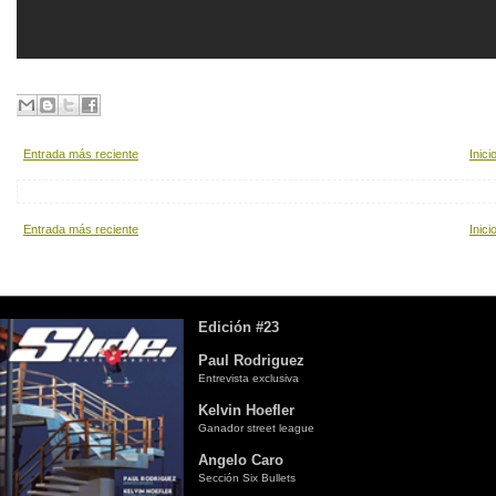
Entrada más reciente
Inici
Entrada más reciente
Inici
Edición #23
Paul Rodriguez
Entrevista exclusiva
Kelvin Hoefler
Ganador street league
Angelo Caro
Sección Six Bullets