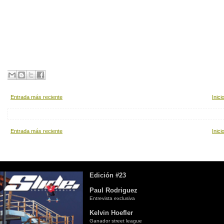
Entrada más reciente
Inici
Entrada más reciente
Inici
Edición #23
Paul Rodriguez
Entrevista exclusiva
Kelvin Hoefler
Ganador street league