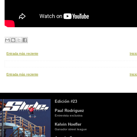
Entrada más reciente
Inici
Entrada más reciente
Inici
Edición #23
Paul Rodriguez
Entrevista exclusiva
Kelvin Hoefler
Ganador street league